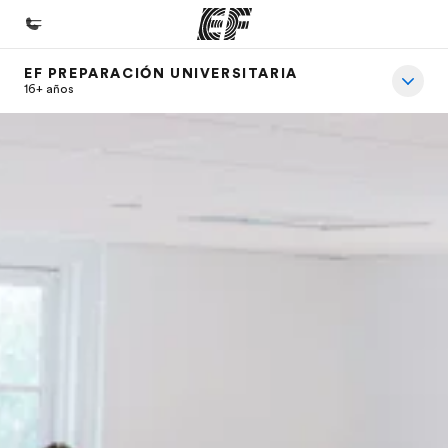
EF PREPARACIÓN UNIVERSITARIA
Inicio
16+ años
Bienvenido a EF
Programas
Ver todo lo que hacemos
Oficinas
Encuentra una oficina
Sobre nosotros
Quiénes somos
Trabajos
Únete al equipo