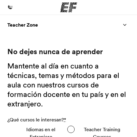
Teacher Zone
Inicio
Bienvenido a EF
No dejes nunca de aprender
Programas
Ver todo lo que hacemos
Mantente al día en cuanto a
Oficinas
técnicas, temas y métodos para el
aula con nuestros cursos de
Encuentra una oficina
formación docente en tu país y en el
Sobre nosotros
extranjero.
Quiénes somos
Trabajos
¿Qué cursos le interesan?
*
Únete al equipo
Idiomas en el
Teacher Training
Extranjero
Courses