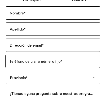
Nombre
*
Apellido
*
Dirección de email
*
Teléfono celular o número fijo
*
Provincia
*
¿Tienes alguna pregunta sobre nuestros programas? Escríbela aquí y con gusto responderemos a tu solicitud.