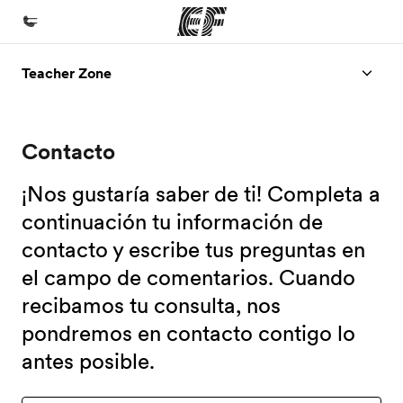
Teacher Zone
Inicio
Bienvenido a EF
Contacto
Programas
Ver todo lo que hacemos
¡Nos gustaría saber de ti! Completa a
Oficinas
continuación tu información de
contacto y escribe tus preguntas en
Encuentra una oficina
el campo de comentarios. Cuando
Sobre nosotros
recibamos tu consulta, nos
Quiénes somos
pondremos en contacto contigo lo
Trabajos
antes posible.
Únete al equipo