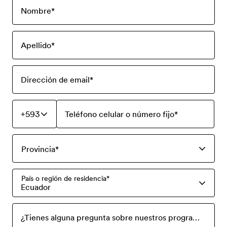
Nombre
*
Apellido
*
Dirección de email
*
+593
Teléfono celular o número fijo
*
Provincia
*
País o región de residencia
*
Ecuador
¿Tienes alguna pregunta sobre nuestros programas? Escríbela aquí y con gusto responderemos a tu solicitud.