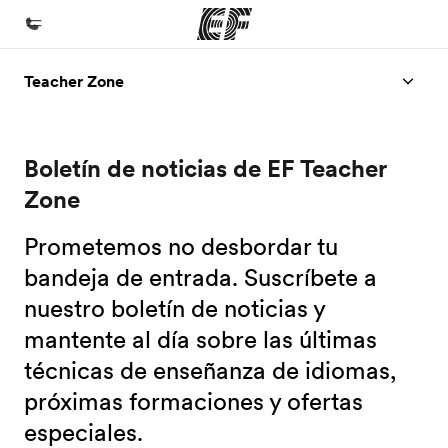
Teacher Zone
Inicio
Bienvenido a EF
Boletín de noticias de EF Teacher
Programas
Zone
Ver todo lo que hacemos
Oficinas
Prometemos no desbordar tu
bandeja de entrada. Suscríbete a
Encuentra una oficina
nuestro boletín de noticias y
Sobre nosotros
mantente al día sobre las últimas
Quiénes somos
técnicas de enseñanza de idiomas,
Trabajos
próximas formaciones y ofertas
Únete al equipo
especiales.