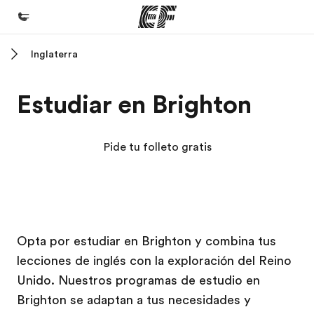
Inglaterra
Inicio
Bienvenido a EF
Estudiar en Brighton
Programas
Ver todo lo que hacemos
Pide tu folleto gratis
Oficinas
Encuentra una oficina
Sobre nosotros
Campus EF
Campus EF
Campus EF
Campus EF
Opta por estudiar en Brighton y combina tus
Quiénes somos
lecciones de inglés con la exploración del Reino
Trabajos
Unido. Nuestros programas de estudio en
Únete al equipo
Brighton se adaptan a tus necesidades y