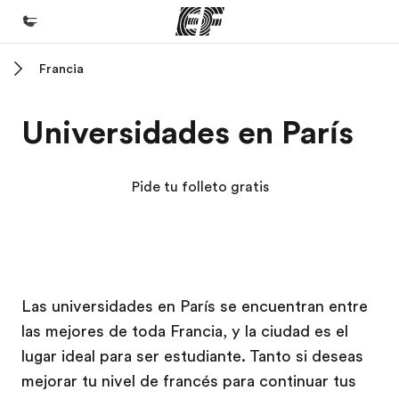
Francia
Inicio
Bienvenido a EF
Universidades en París
Programas
Ver todo lo que hacemos
Pide tu folleto gratis
Oficinas
Encuentra una oficina
Sobre nosotros
Campus EF
Campus EF
Campus EF
Campus EF
Las universidades en París se encuentran entre
Quiénes somos
las mejores de toda Francia, y la ciudad es el
Trabajos
lugar ideal para ser estudiante. Tanto si deseas
Únete al equipo
mejorar tu nivel de francés para continuar tus