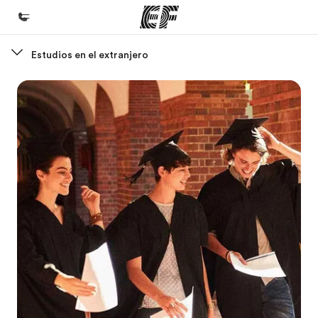
Estudios en el extranjero
Inicio
Bienvenido a EF
Programas
Ver todo lo que hacemos
Oficinas
Encuentra una oficina
Sobre nosotros
Quiénes somos
Trabajos
Únete al equipo