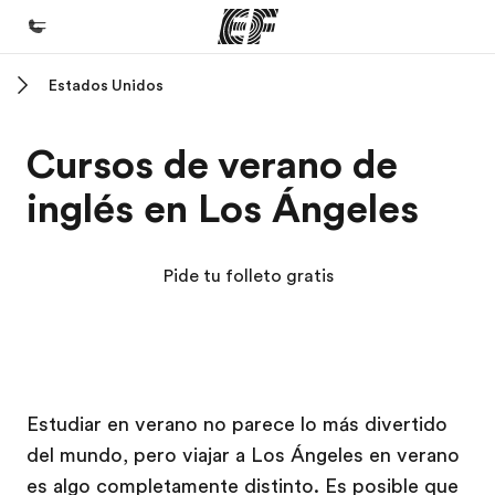
Estados Unidos
Inicio
Bienvenido a EF
Cursos de verano de
Programas
inglés en Los Ángeles
Ver todo lo que hacemos
Oficinas
Pide tu folleto gratis
Encuentra una oficina
Sobre nosotros
Quiénes somos
Campus EF
Campus EF
Trabajos
Estudiar en verano no parece lo más divertido
del mundo, pero viajar a Los Ángeles en verano
Únete al equipo
es algo completamente distinto. Es posible que