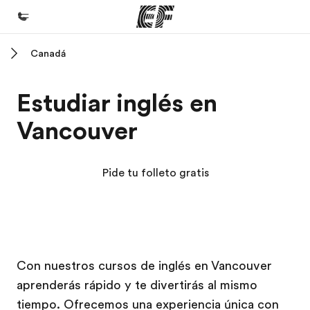
Canadá
Inicio
Bienvenido a EF
Estudiar inglés en
Programas
Vancouver
Ver todo lo que hacemos
Oficinas
Pide tu folleto gratis
Encuentra una oficina
Sobre nosotros
Quiénes somos
Campus EF
Campus EF
Trabajos
Con nuestros cursos de inglés en Vancouver
aprenderás rápido y te divertirás al mismo
Únete al equipo
tiempo. Ofrecemos una experiencia única con