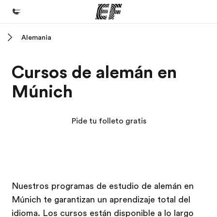
Alemania
Inicio
Bienvenido a EF
Cursos de alemán en
Programas
Múnich
Ver todo lo que hacemos
Oficinas
Pide tu folleto gratis
Encuentra una oficina
Sobre nosotros
Quiénes somos
Campus EF
Campus EF
Trabajos
Nuestros programas de estudio de alemán en
Múnich te garantizan un aprendizaje total del
Únete al equipo
idioma. Los cursos están disponible a lo largo