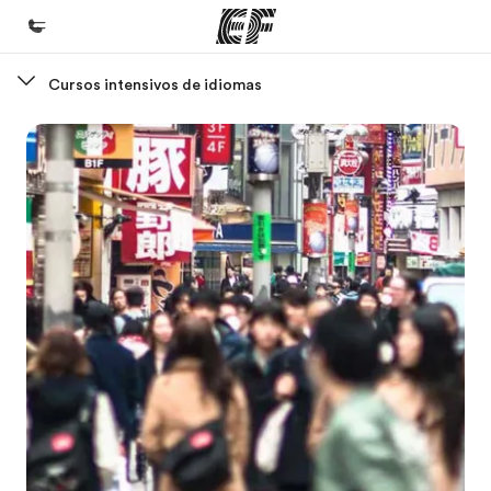
Cursos intensivos de idiomas
Inicio
Bienvenido a EF
Programas
Ver todo lo que hacemos
Oficinas
Encuentra una oficina
Sobre nosotros
Quiénes somos
Trabajos
Únete al equipo