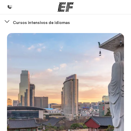
Cursos intensivos de idiomas
Inicio
Bienvenido a EF
Programas
Ver todo lo que hacemos
Oficinas
Encuentra una oficina
Sobre nosotros
Quiénes somos
Trabajos
Únete al equipo