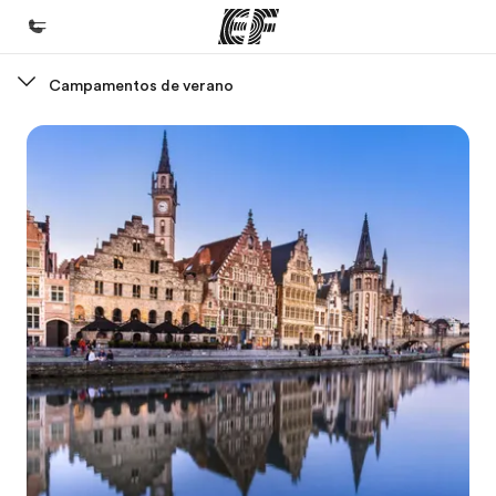
Campamentos de verano
Inicio
Bienvenido a EF
Programas
Ver todo lo que hacemos
Oficinas
Encuentra una oficina
Sobre nosotros
Quiénes somos
Trabajos
Únete al equipo