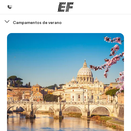
Campamentos de verano
Inicio
Bienvenido a EF
Programas
Ver todo lo que hacemos
Oficinas
Encuentra una oficina
Sobre nosotros
Quiénes somos
Trabajos
Únete al equipo