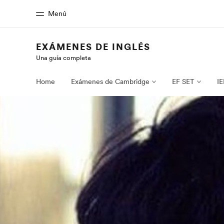
Menú
EXÁMENES DE INGLÉS
Una guía completa
Inicio
Progra
Bienvenido a EF
Ver todo lo qu
Home
Exámenes de Cambridge
EF SET
IE