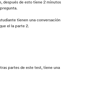
e, después de esto tiene 2 minutos
 pregunta.
estudiante tienen una conversación
e el la parte 2.
tras partes de este test, tiene una
 tiene el mismo peso que cualquier
esultado total del IELTS
.