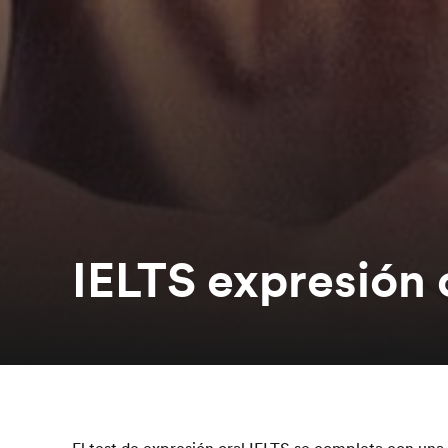
IELTS expresión 
El test de expresión oral IELTS se completa con una 