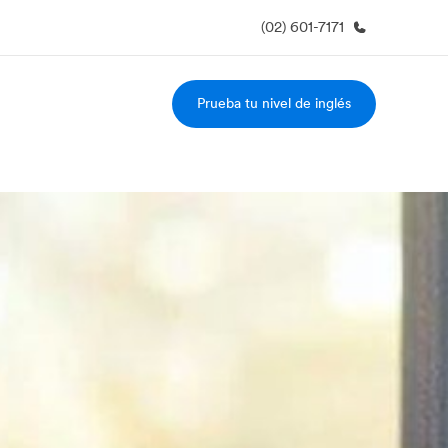
(02) 601-7171
Prueba tu nivel de inglés
 nosotros
Trabajos
nes somos
Únete al equipo