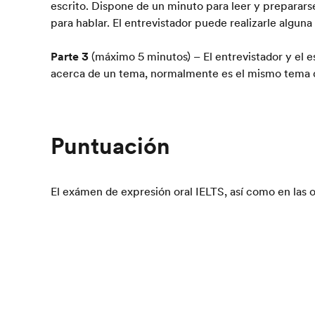
escrito. Dispone de un minuto para leer y preparars
para hablar. El entrevistador puede realizarle alguna
Parte 3
(máximo 5 minutos) – El entrevistador y el 
acerca de un tema, normalmente es el mismo tema qu
Puntuación
El exámen de expresión oral IELTS, así como en las o
puntuación del 0 al 9. La sección de expresión oral
otra de las partes del IELTS a la hora de calcular el
r
Exámenes de Inglés
IELTS
Expresión Oral
Home