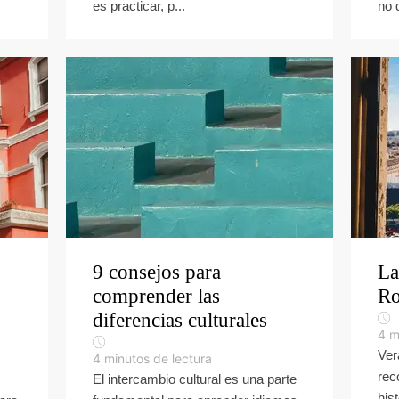
es practicar, p...
no 
9 consejos para
La
comprender las
Ro
diferencias culturales
4
m
Ver
4
minutos de lectura
rec
El intercambio cultural es una parte
his