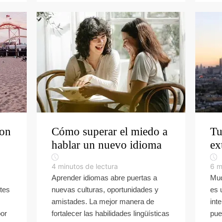
con
Cómo superar el miedo a
Tu
hablar un nuevo idioma
ex
4
minutos de lectura
6
m
Aprender idiomas abre puertas a
Mud
tes
nuevas culturas, oportunidades y
es 
amistades. La mejor manera de
int
por
fortalecer las habilidades lingüísticas
pue