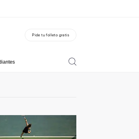
Pide tu folleto gratis
 nosotros
Trabajos
nes somos
Únete al equipo
diantes