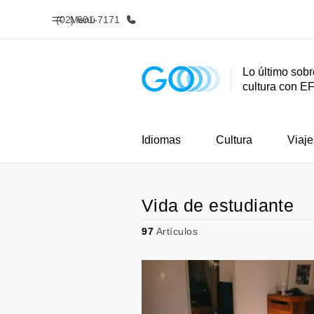
(02) 601-7171
Menú
Lo último sobr
cultura con E
Inicio
Progra
Bienvenido a EF
Ver todo lo q
Idiomas
Cultura
Viaje
Vida de estudiante
97
Artículos