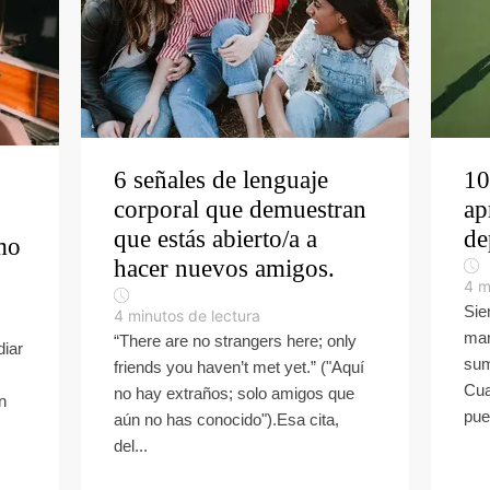
6 señales de lenguaje
10
corporal que demuestran
ap
que estás abierto/a a
de
omo
hacer nuevos amigos.
4
m
Sie
4
minutos de lectura
man
“There are no strangers here; only
diar
sum
friends you haven’t met yet.” ("Aquí
Cua
no hay extraños; solo amigos que
n
pue
aún no has conocido").Esa cita,
del...