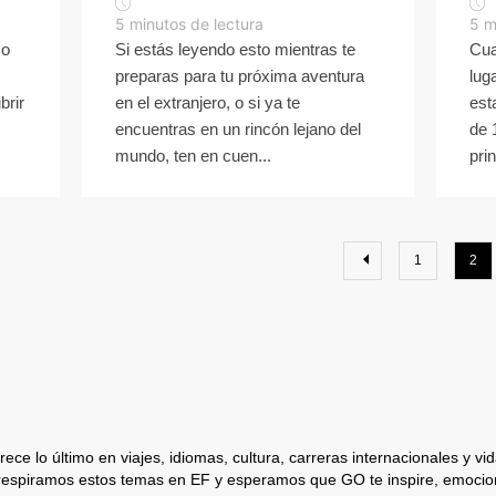
5
minutos de lectura
5
m
so
Si estás leyendo esto mientras te
Cua
preparas para tu próxima aventura
lug
brir
en el extranjero, o si ya te
est
encuentras en un rincón lejano del
de 
mundo, ten en cuen...
prin
1
2
ece lo último en viajes, idiomas, cultura, carreras internacionales y vida
respiramos estos temas en EF y esperamos que GO te inspire, emocion