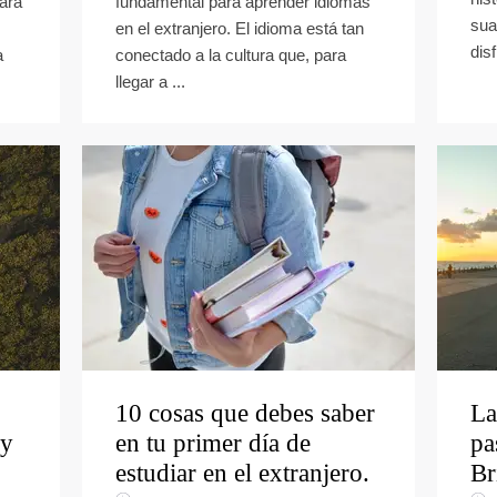
ara
fundamental para aprender idiomas
sua
en el extranjero. El idioma está tan
dis
a
conectado a la cultura que, para
llegar a ...
10 cosas que debes saber
La
 y
en tu primer día de
pa
estudiar en el extranjero.
Br