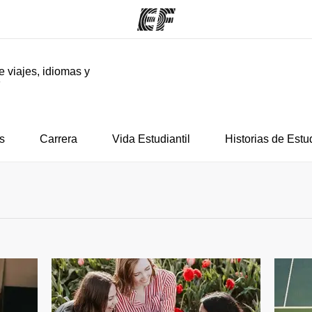
e viajes, idiomas y
F
mas
Oficinas
Sobre
ue hacemos
Encuentra una oficina
Quié
s
Carrera
Vida Estudiantil
Historias de Estu