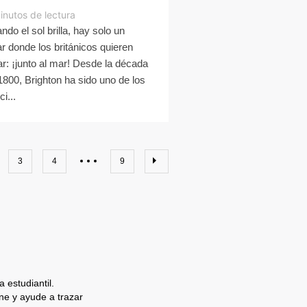
inutos de lectura
ndo el sol brilla, hay solo un
ar donde los británicos quieren
ar: ¡junto al mar! Desde la década
1800, Brighton ha sido uno de los
ci...
3
4
9
 estudiantil.
e y ayude a trazar