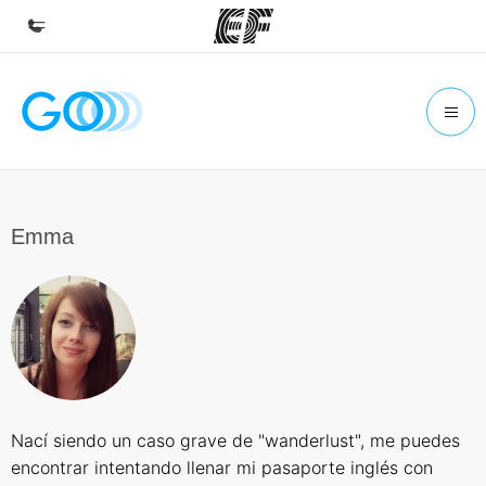
Inicio
Bienvenido a EF
Programas
Ver todo lo que hacemos
Emma
Oficinas
Encuentra una oficina
Sobre nosotros
Quiénes somos
Trabajos
Nací siendo un caso grave de "wanderlust", me puedes
Únete al equipo
encontrar intentando llenar mi pasaporte inglés con