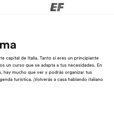
mas
Oficinas
Sobre
oma
ue hacemos
Encuentra una oficina
Quié
e capital de Italia. Tanto si eres un principiante
mos un curso que se adapta a tus necesidades. En
gión, hay mucho que ver y podrás organizar tus
genda turística. ¡Volverás a casa hablando italiano