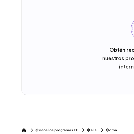
Obtén re
nuestros pr
inter
Todos los programas EF
Italia
Roma
home