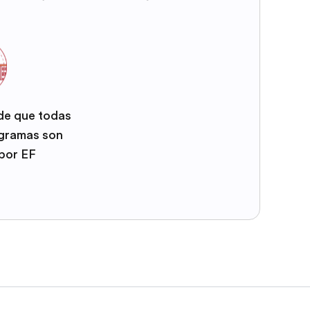
 de que todas
ogramas son
por EF