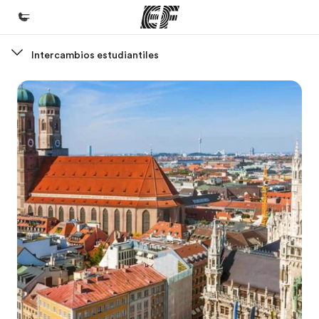
Intercambios estudiantiles
Inicio
Bienvenido a EF
Programas
Ver todo lo que hacemos
Oficinas
Encuentra una oficina
Sobre nosotros
Quiénes somos
Trabajos
Únete al equipo