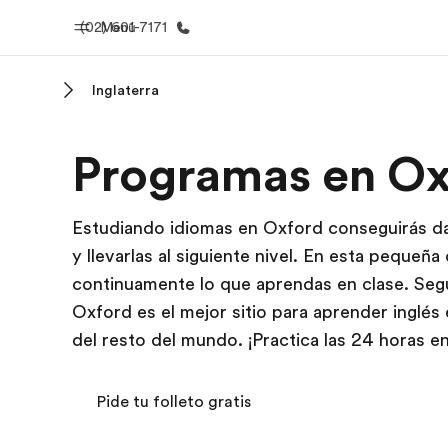
(02) 601-7171
Menú
Inglaterra
Inicio
Progra
Programas en Ox
Bienvenido a EF
Ver todo lo q
Estudiando idiomas en Oxford conseguirás dar 
y llevarlas al siguiente nivel. En esta pequeña
continuamente lo que aprendas en clase. Segu
Oxford es el mejor sitio para aprender inglé
del resto del mundo. ¡Practica las 24 horas e
Pide tu folleto gratis