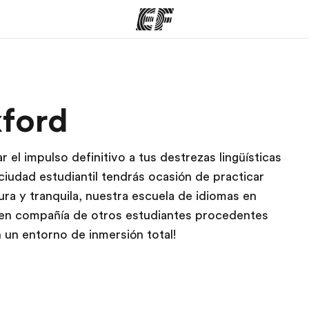
mas
Oficinas
Sobre
ford
ue hacemos
Encuentra una oficina
Quié
el impulso definitivo a tus destrezas lingüísticas
 ciudad estudiantil tendrás ocasión de practicar
ra y tranquila, nuestra escuela de idiomas en
s en compañía de otros estudiantes procedentes
n un entorno de inmersión total!