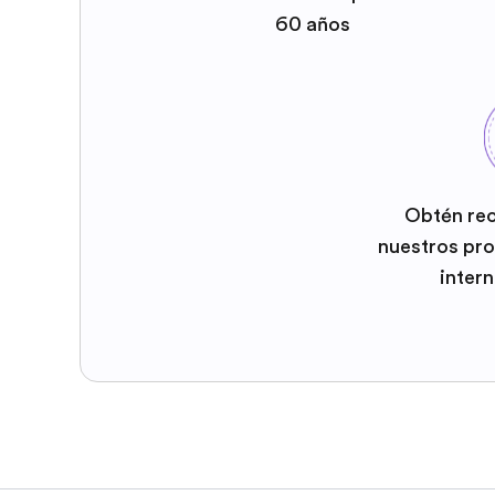
60 años
Obtén re
nuestros pr
inter