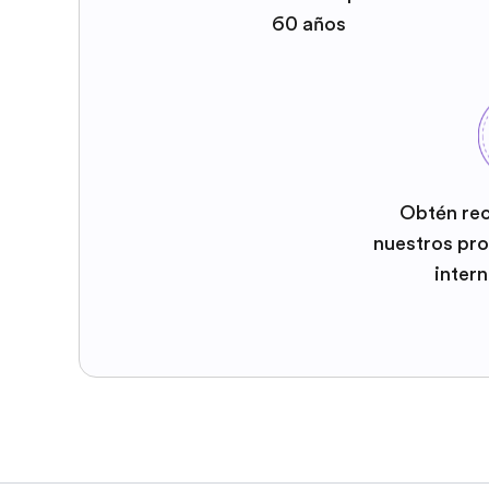
60 años
Obtén re
nuestros pr
inter