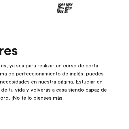
mas
Oficinas
Sobre
res
ue hacemos
Encuentra una oficina
Quié
es, ya sea para realizar un curso de corta
rama de perfeccionamiento de inglés, puedes
 necesidades en nuestra página. Estudiar en
 de tu vida y volverás a casa siendo capaz de
cord. ¡No te lo pienses más!