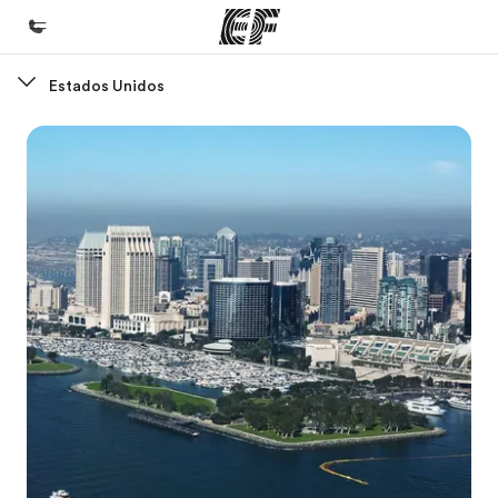
Estados Unidos
Inicio
Bienvenido a EF
Programas
Ver todo lo que hacemos
Oficinas
Encuentra una oficina
Sobre nosotros
Quiénes somos
Trabajos
Únete al equipo