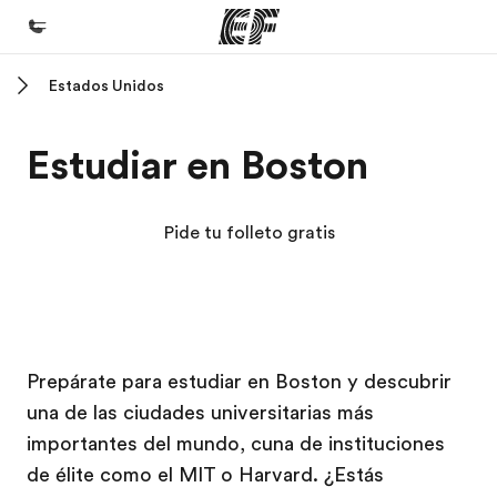
Estados Unidos
Inicio
Bienvenido a EF
Estudiar en Boston
Programas
Ver todo lo que hacemos
Pide tu folleto gratis
Oficinas
Encuentra una oficina
Sobre nosotros
Campus EF
Campus EF
Campus EF
Campus EF
Prepárate para estudiar en Boston y descubrir
Quiénes somos
una de las ciudades universitarias más
Trabajos
importantes del mundo, cuna de instituciones
Únete al equipo
de élite como el MIT o Harvard. ¿Estás