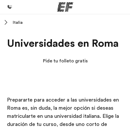
Italia
Inicio
Bienvenido a EF
Universidades en Roma
Programas
Ver todo lo que hacemos
Pide tu folleto gratis
Oficinas
Encuentra una oficina
Sobre nosotros
Campus EF
Campus EF
Campus EF
Campus EF
Prepararte para acceder a las universidades en
Quiénes somos
Roma es, sin duda, la mejor opción si deseas
Trabajos
matricularte en una universidad italiana. Elige la
Únete al equipo
duración de tu curso, desde uno corto de