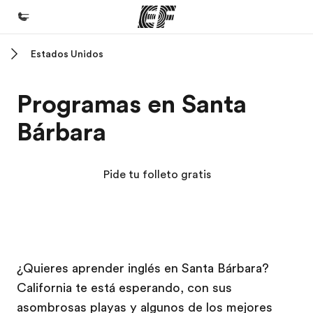
Estados Unidos
Inicio
Bienvenido a EF
Programas en Santa
Programas
Bárbara
Ver todo lo que hacemos
Oficinas
Pide tu folleto gratis
Encuentra una oficina
Sobre nosotros
Quiénes somos
Campus EF
Campus EF
Trabajos
¿Quieres aprender inglés en Santa Bárbara?
California te está esperando, con sus
Únete al equipo
asombrosas playas y algunos de los mejores