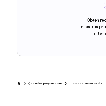
Obtén re
nuestros pr
inter
Todos los programas EF
Cursos de verano en el extranjero
home