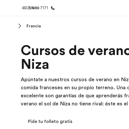
(02) 601-7171
Menú
Francia
Inicio
Progra
Cursos de verano
Bienvenido a EF
Ver todo lo q
Niza
Apúntate a nuestros cursos de verano en Niza 
comida franceses en su propio terreno. Una c
excelente son garantías de que aprenderás fr
verano el sol de Niza no tiene rival: éste es e
Pide tu folleto gratis