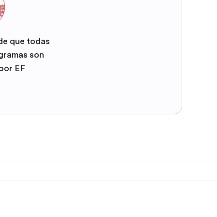
 de que todas
ogramas son
por EF