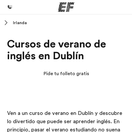
Irlanda
Inicio
Bienvenido a EF
Cursos de verano de
Programas
inglés en Dublín
Ver todo lo que hacemos
Oficinas
Pide tu folleto gratis
Encuentra una oficina
Sobre nosotros
Quiénes somos
Campus EF
Campus EF
Trabajos
Ven a un curso de verano en Dublín y descubre
lo divertido que puede ser aprender inglés. En
Únete al equipo
principio, pasar el verano estudiando no suena