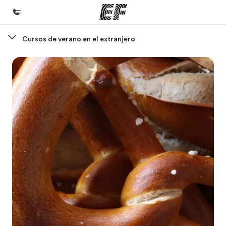
Cursos de verano en el extranjero
Inicio
Bienvenido a EF
Programas
Ver todo lo que hacemos
Oficinas
Encuentra una oficina
Sobre nosotros
Quiénes somos
Trabajos
Únete al equipo