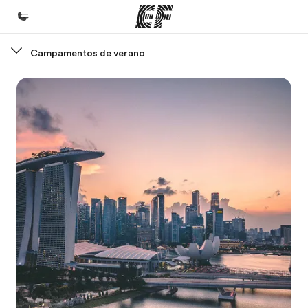
Campamentos de verano
Inicio
Bienvenido a EF
Programas
Ver todo lo que hacemos
Oficinas
Encuentra una oficina
Sobre nosotros
Quiénes somos
Trabajos
Únete al equipo