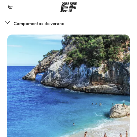
Campamentos de verano
Inicio
Bienvenido a EF
Programas
Ver todo lo que hacemos
Oficinas
Encuentra una oficina
Sobre nosotros
Quiénes somos
Trabajos
Únete al equipo