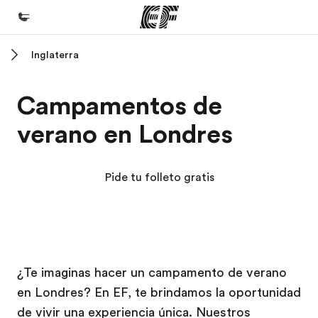
Inglaterra
Inicio
Bienvenido a EF
Campamentos de
Programas
verano en Londres
Ver todo lo que hacemos
Oficinas
Pide tu folleto gratis
Encuentra una oficina
Sobre nosotros
Quiénes somos
Campus EF
Campus EF
Trabajos
¿Te imaginas hacer un campamento de verano
en Londres? En EF, te brindamos la oportunidad
Únete al equipo
de vivir una experiencia única. Nuestros