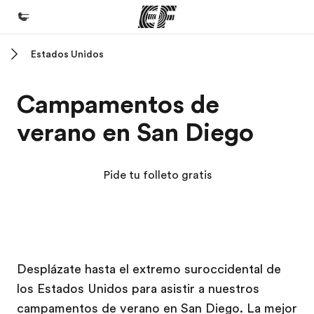
Estados Unidos
Inicio
Bienvenido a EF
Campamentos de
Programas
verano en San Diego
Ver todo lo que hacemos
Oficinas
Pide tu folleto gratis
Encuentra una oficina
Sobre nosotros
Quiénes somos
Campus EF
Campus EF
Trabajos
Desplázate hasta el extremo suroccidental de
los Estados Unidos para asistir a nuestros
Únete al equipo
campamentos de verano en San Diego. La mejor