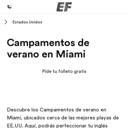
Estados Unidos
Inicio
Bienvenido a EF
Campamentos de
Programas
verano en Miami
Ver todo lo que hacemos
Oficinas
Pide tu folleto gratis
Encuentra una oficina
Sobre nosotros
Quiénes somos
Campus EF
Campus EF
Trabajos
Descubre los Campamentos de verano en
Miami, ubicados cerca de las mejores playas de
Únete al equipo
EE.UU. Aquí, podrás perfeccionar tu inglés