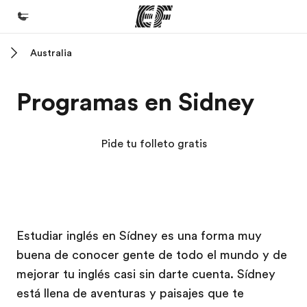
Australia
Inicio
Bienvenido a EF
Programas en Sidney
Programas
Ver todo lo que hacemos
Pide tu folleto gratis
Oficinas
Encuentra una oficina
Sobre nosotros
Campus EF
Campus EF
Estudiar inglés en Sídney es una forma muy
Quiénes somos
buena de conocer gente de todo el mundo y de
Trabajos
mejorar tu inglés casi sin darte cuenta. Sídney
Únete al equipo
está llena de aventuras y paisajes que te