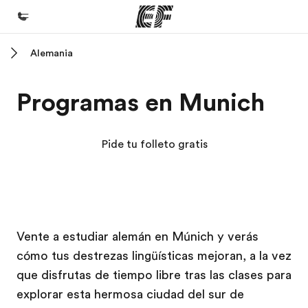
Alemania
Inicio
Bienvenido a EF
Programas en Munich
Programas
Ver todo lo que hacemos
Pide tu folleto gratis
Oficinas
Encuentra una oficina
Sobre nosotros
Campus EF
Campus EF
Vente a estudiar alemán en Múnich y verás
Quiénes somos
cómo tus destrezas lingüísticas mejoran, a la vez
Trabajos
que disfrutas de tiempo libre tras las clases para
Únete al equipo
explorar esta hermosa ciudad del sur de