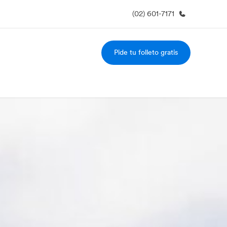
(02) 601-7171
Pide tu folleto gratis
 nosotros
Trabajos
nes somos
Únete al equipo