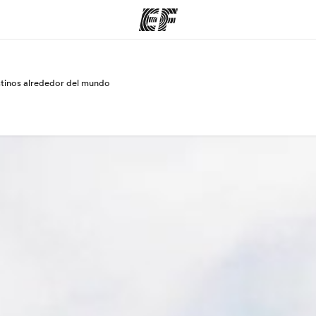
stinos alrededor del mundo
mas
Oficinas
Sobre
e hacemos
Encuentra una oficina
Quié