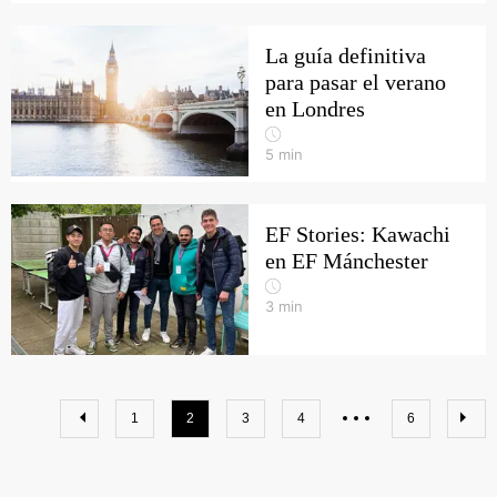
La guía definitiva
para pasar el verano
en Londres
5
min
EF Stories: Kawachi
en EF Mánchester
3
min
1
2
3
4
6