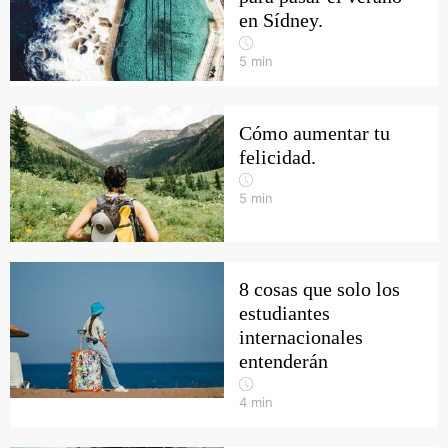
en Sídney.
5
min
Cómo aumentar tu
felicidad.
5
min
8 cosas que solo los
estudiantes
internacionales
entenderán
4
min