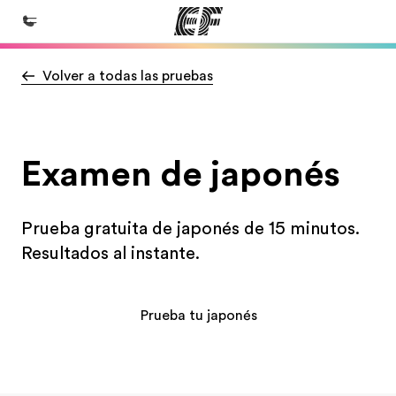
Volver a todas las pruebas
Inicio
Bienvenido a EF
Programas
Examen de japonés
Ver todo lo que hacemos
Oficinas
Prueba gratuita de japonés de 15 minutos.
Encuentra una oficina
Resultados al instante.
Sobre nosotros
Quiénes somos
Prueba tu japonés
Trabajos
Únete al equipo