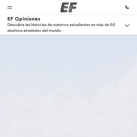
EF Opiniones
Descubre las historias de nuestros estudiantes en más de 50
destinos alrededor del mundo
Inicio
Programas
Oficinas
Sobre
Trabajos
nosotros
Bienvenido
Ver todo lo que
Encuentra
Únete al
a EF
hacemos
una oficina
equipo
Quiénes
somos