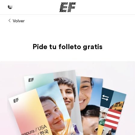
Volver
Inicio
Bienvenido a EF
Pide tu folleto gratis
Programas
Ver todo lo que hacemos
Oficinas
Encuentra una oficina
Sobre nosotros
Quiénes somos
Trabajos
Únete al equipo