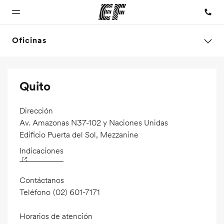
Oficinas
Inicio
Programas
Oficinas
Sobre
Trabajos
Quito
nosotros
Bienvenido a
Ver todo lo que
Encuentra
Únete al
EF
hacemos
una oficina
equipo
Quiénes
Dirección
somos
Av. Amazonas N37-102 y Naciones Unidas
Edificio Puerta del Sol, Mezzanine
Indicaciones
Contáctanos
Teléfono
(02) 601-7171
Horarios de atención