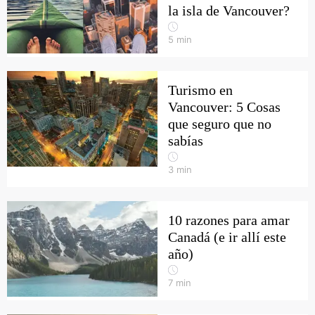
la isla de Vancouver?
5
min
Turismo en
Vancouver: 5 Cosas
que seguro que no
sabías
3
min
10 razones para amar
Canadá (e ir allí este
año)
7
min