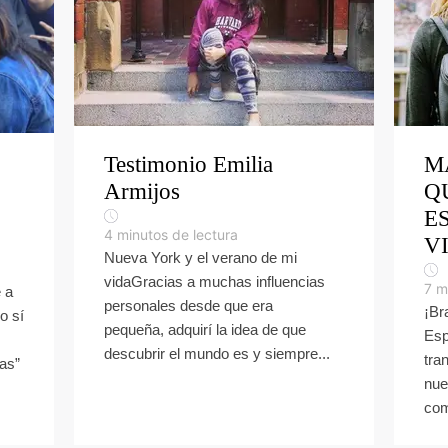
Testimonio Emilia
M
Armijos
Q
E
4
minutos de lectura
V
Nueva York y el verano de mi
vidaGracias a muchas influencias
7
m
 a
personales desde que era
¡Br
o sí
pequeña, adquirí la idea de que
Esp
descubrir el mundo es y siempre...
tra
as”
nue
com