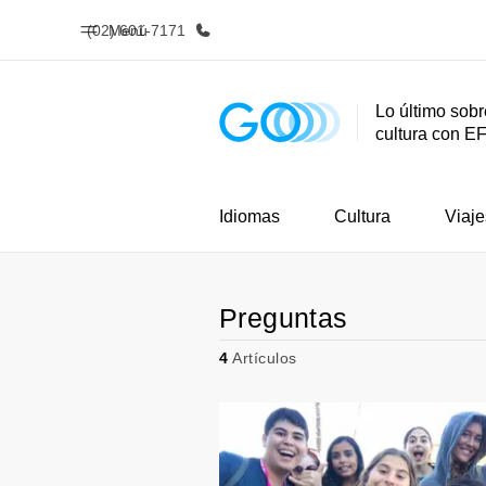
(02) 601-7171
Menú
Lo último sobr
cultura con E
Inicio
Progra
Bienvenido a EF
Ver todo lo q
Idiomas
Cultura
Viaje
Preguntas
4
Artículos