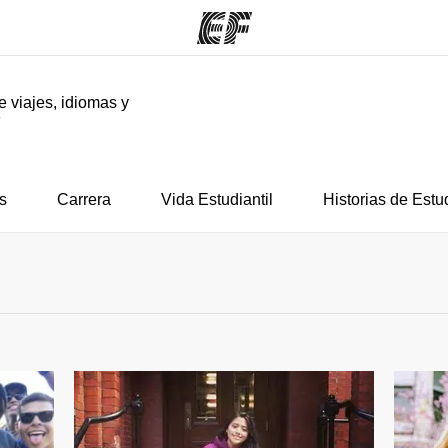
e viajes, idiomas y
F
mas
Oficinas
Sobre
ue hacemos
Encuentra una oficina
Quié
s
Carrera
Vida Estudiantil
Historias de Estu