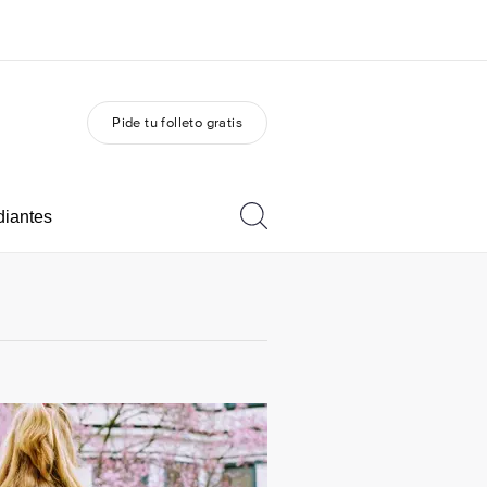
Pide tu folleto gratis
 nosotros
Trabajos
nes somos
Únete al equipo
diantes