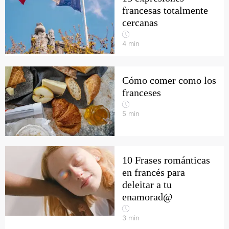
francesas totalmente
cercanas
4
min
Cómo comer como los
franceses
5
min
10 Frases románticas
en francés para
deleitar a tu
enamorad@
3
min