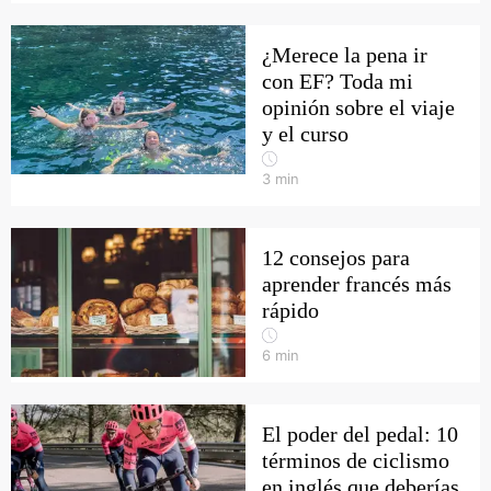
¿Merece la pena ir
con EF? Toda mi
opinión sobre el viaje
y el curso
3
min
12 consejos para
aprender francés más
rápido
6
min
El poder del pedal: 10
términos de ciclismo
en inglés que deberías