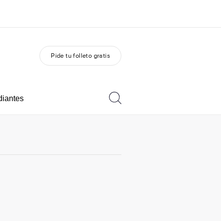
Pide tu folleto gratis
 nosotros
Trabajos
nes somos
Únete al equipo
diantes