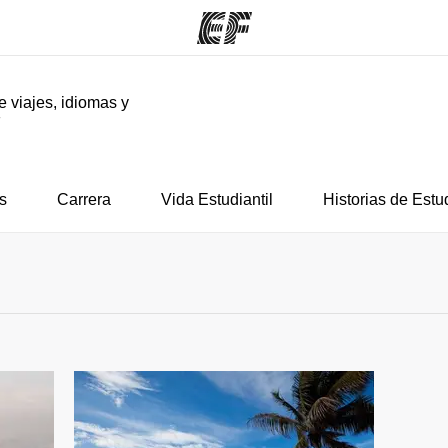
e viajes, idiomas y
F
mas
Oficinas
Sobre
ue hacemos
Encuentra una oficina
Quié
s
Carrera
Vida Estudiantil
Historias de Estu