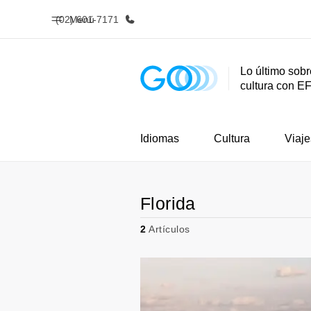
(02) 601-7171
Menú
Lo último sobr
cultura con E
Inicio
Progra
Bienvenido a EF
Ver todo lo q
Idiomas
Cultura
Viaje
Florida
2
Artículos