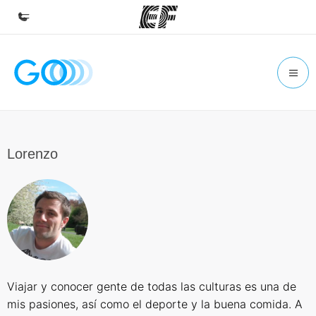
Inicio
Bienvenido a EF
Programas
Ver todo lo que hacemos
Lorenzo
Oficinas
Encuentra una oficina
Sobre nosotros
Quiénes somos
Trabajos
Viajar y conocer gente de todas las culturas es una de
Únete al equipo
mis pasiones, así como el deporte y la buena comida. A