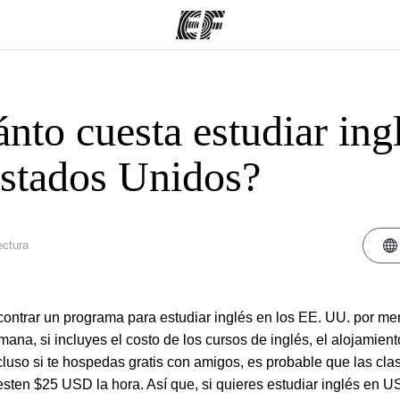
nto cuesta estudiar ing
mas
Oficinas
Sobre
ue hacemos
Encuentra una oficina
Quié
stados Unidos?
ectura
encontrar un programa para estudiar inglés en los EE. UU. por m
na, si incluyes el costo de los cursos de inglés, el alojamient
cluso si te hospedas gratis con amigos, es probable que las cla
esten $25 USD la hora. Así que, si quieres estudiar inglés en U