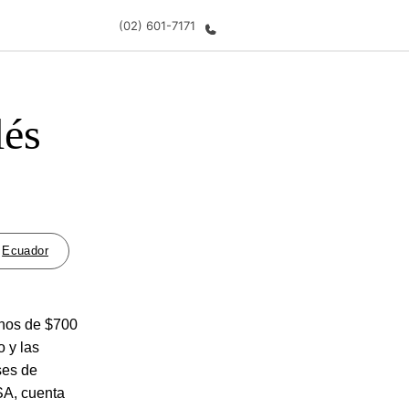
(02) 601-7171
lés
 nosotros
Trabajos
nes somos
Únete al equipo
Ecuador
enos de $700
o y las
ses de
SA, cuenta