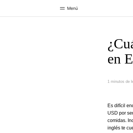
Menú
¿Cuá
Inicio
Progra
Bienvenido a EF
Ver todo lo q
en E
1 minutos de l
Es difícil 
USD por sema
comidas. In
inglés te cu