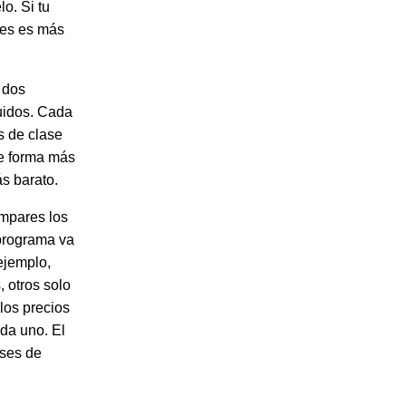
o. Si tu
nes es más
 dos
uidos. Cada
s de clase
de forma más
ás barato.
ompares los
 programa va
 ejemplo,
, otros solo
los precios
ada uno. El
ases de