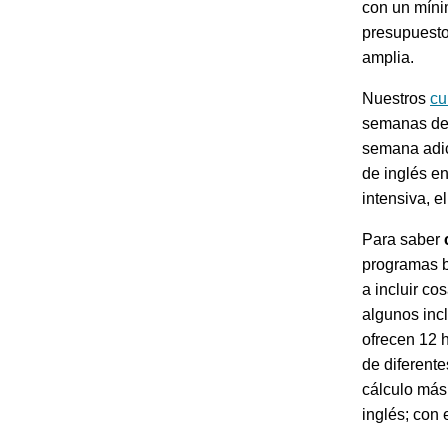
con un míni
presupuesto
amplia.
Nuestros
cu
semanas de 
semana adic
de inglés e
intensiva, e
Para saber
programas b
a incluir co
algunos incl
ofrecen 12 
de diferente
cálculo más 
inglés; con 