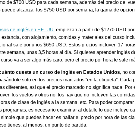
mo de $700 USD para cada semana, además del precio del vuel
 puede alcanzar los $750 USD por semana, la gama de opcio
rsos de inglés en EE. UU.
empiezan a partir de $1270 USD por
estancia, con alojamiento, comidas y materiales del curso incl
ional sale por unos $650 USD. Estos precios incluyen 17 hora
ntre semana, unas 3,5 horas al día. Si quieres aprender inglés 
l curso va a ser algo más caro, pero el precio por hora te sale m
cuánto cuesta un curso de inglés en Estados Unidos
, no c
asándote solo en los precios marcados “en la etiqueta”. Cada
sas diferentes, así que el precio marcado no significa nada. Por
uyen los vuelos y otros no, los hay que no incluyen las comidas
horas de clase de inglés a la semana, etc. Para poder comparar 
s programas, es necesario examinar al detalle lo que incluye c
simple que puedes hacer es hallar el precio por hora de las cl
eso tienes, al menos, un punto de partida.