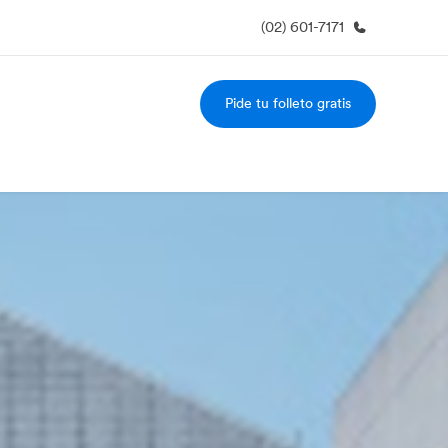
(02) 601-7171
Pide tu folleto gratis
 nosotros
Trabajos
nes somos
Únete al equipo