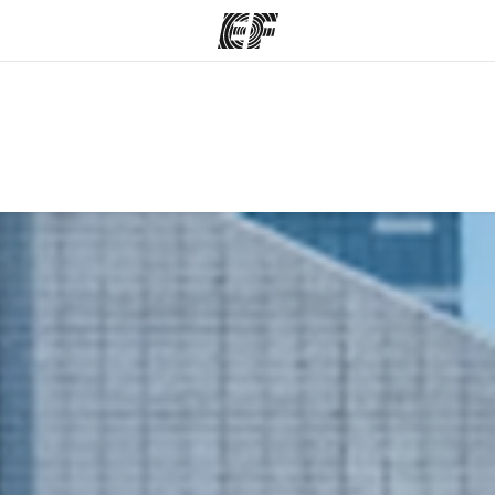
mas
Oficinas
Sobre
e hacemos
Encuentra una oficina
Quié