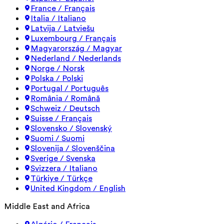
France / Français
Italia / Italiano
Latvija / Latviešu
Luxembourg / Français
Magyarország / Magyar
Nederland / Nederlands
Norge / Norsk
Polska / Polski
Portugal / Português
România / Română
Schweiz / Deutsch
Suisse / Français
Slovensko / Slovenský
Suomi / Suomi
Slovenija / Slovenščina
Sverige / Svenska
Svizzera / Italiano
Türkiye / Türkçe
United Kingdom / English
Middle East and Africa