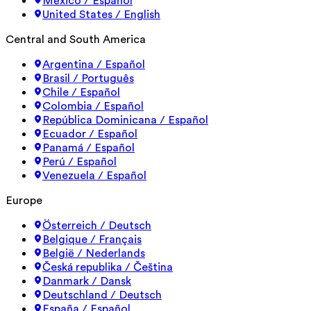
México / Español
United States / English
Central and South America
Argentina / Español
Brasil / Português
Chile / Español
Colombia / Español
República Dominicana / Español
Ecuador / Español
Panamá / Español
Perú / Español
Venezuela / Español
Europe
Österreich / Deutsch
Belgique / Français
België / Nederlands
Česká republika / Čeština
Danmark / Dansk
Deutschland / Deutsch
España / Español