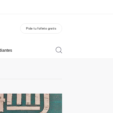
Pide tu folleto gratis
 nosotros
Trabajos
nes somos
Únete al equipo
diantes