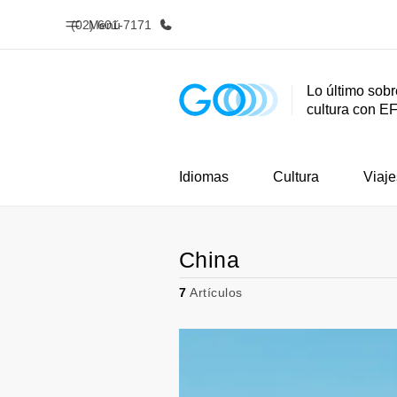
(02) 601-7171
Menú
Lo último sobr
cultura con E
Inicio
Progra
Bienvenido a EF
Ver todo lo q
Idiomas
Cultura
Viaje
China
7
Artículos