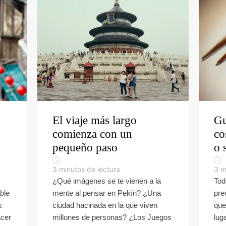
El viaje más largo
Gu
comienza con un
co
pequeño paso
o 
3
minutos de lectura
3
m
¿Qué imágenes se te vienen a la
Tod
ble
mente al pensar en Pekín? ¿Una
pre
s
ciudad hacinada en la que viven
que
acer
millones de personas? ¿Los Juegos
luga