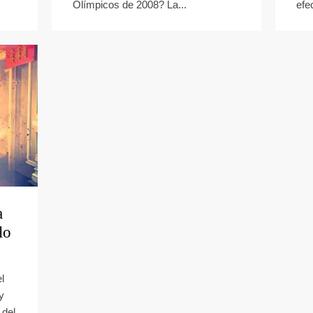
Olímpicos de 2008? La...
efe
a
lo
l
y
 del