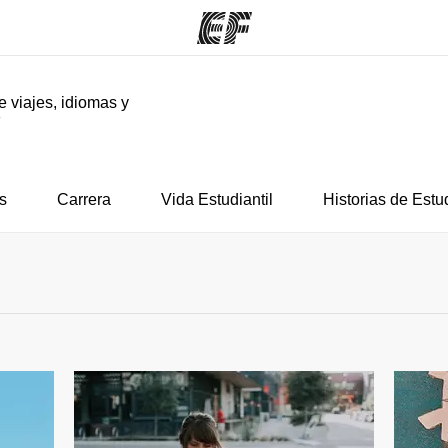
e viajes, idiomas y
F
mas
Oficinas
Sobre
ue hacemos
Encuentra una oficina
Quié
s
Carrera
Vida Estudiantil
Historias de Estu