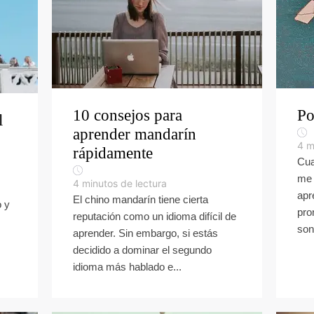
10 consejos para
Po
l
aprender mandarín
4
m
rápidamente
Cua
me 
4
minutos de lectura
apr
El chino mandarín tiene cierta
o y
pro
reputación como un idioma difícil de
son
aprender. Sin embargo, si estás
decidido a dominar el segundo
idioma más hablado e...